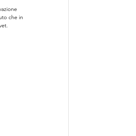
vazione  
uto che in 
vet.