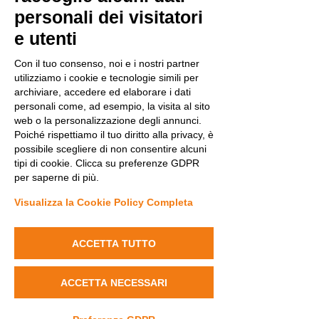
personali dei visitatori
e utenti
Con il tuo consenso, noi e i nostri partner
utilizziamo i cookie e tecnologie simili per
archiviare, accedere ed elaborare i dati
personali come, ad esempio, la visita al sito
web o la personalizzazione degli annunci.
Stay tuned
Poiché rispettiamo il tuo diritto alla privacy, è
possibile scegliere di non consentire alcuni
tipi di cookie. Clicca su preferenze GDPR
per saperne di più.
Aún no hay ninguna
Visualizza la Cookie Policy Completa
entrada publicada en
este idioma
ACCETTA TUTTO
Una vez que se publiquen entradas,
las verás aquí.
ACCETTA NECESSARI